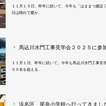
１１月１５日、昨年に続いて、今年も「はままつ建設フ
日は晴れて暖か…
馬込川水門工事見学会２０２５に参
１１月１日、昨年に続いて、今年も馬込川水門工事見学
００名を超える…
浜名区 尾奈小学校へ行ってきまし